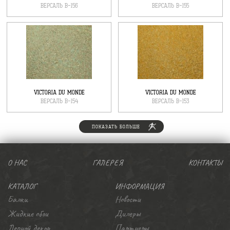
ВЕРСАЛЬ В-156
ВЕРСАЛЬ В-155
VICTORIA DU MONDE
VICTORIA DU MONDE
ВЕРСАЛЬ В-154
ВЕРСАЛЬ В-153
ПОКАЗАТЬ БОЛЬШЕ
О НАС
ГАЛЕРЕЯ
КОНТАКТЫ
КАТАЛОГ
ИНФОРМАЦИЯ
Балки
Новости
Жидкие обои
Дилеры
Лепной декор
Партнеры