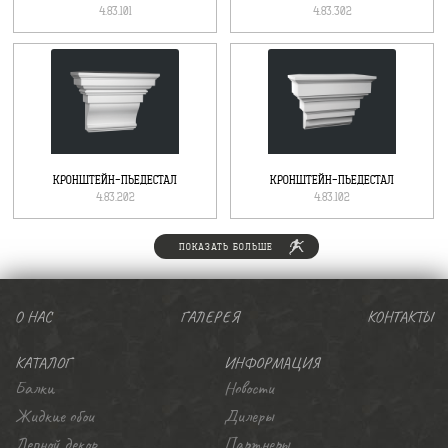
4.83.101
4.83.302
КРОНШТЕЙН-ПЬЕДЕСТАЛ
КРОНШТЕЙН-ПЬЕДЕСТАЛ
4.83.202
4.83.102
ПОКАЗАТЬ БОЛЬШЕ
О НАС
ГАЛЕРЕЯ
КОНТАКТЫ
КАТАЛОГ
ИНФОРМАЦИЯ
Балки
Новости
Жидкие обои
Дилеры
Лепной декор
Партнеры