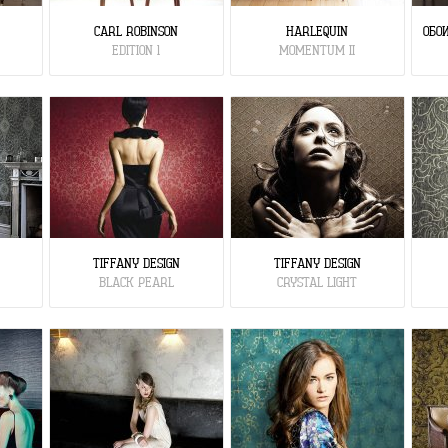
CARL ROBINSON
HARLEQUIN
ОБОИ
EDITION 1
MOMENTUM II
TIFFANY DESIGN
TIFFANY DESIGN
BLACK PEARL
CRYSTAL LIGHT