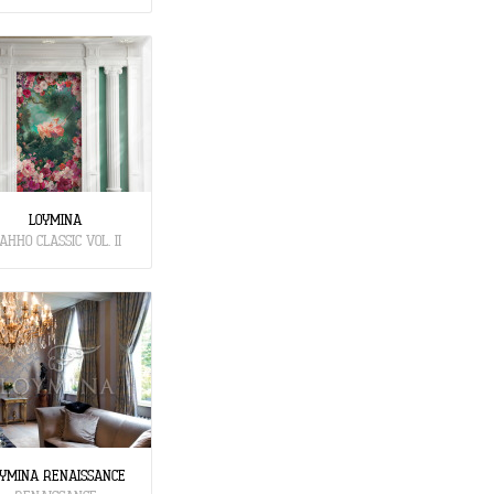
LOYMINA
АННО CLASSIC VOL. II
YMINA RENAISSANCE