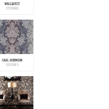
WALLQUEST
ETCHINGS
CARL ROBINSON
EDITION 5