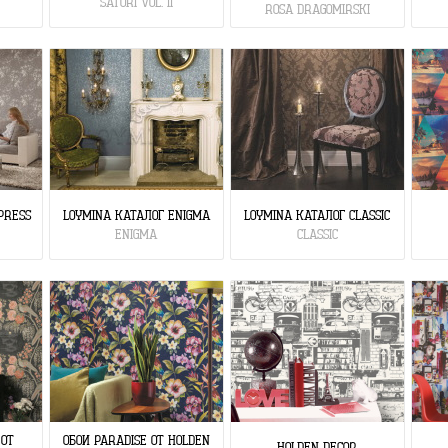
SATORI VOL. II
ROSA DRAGOMIRSKI
PRESS
LOYMINA КАТАЛОГ ENIGMA
LOYMINA КАТАЛОГ CLASSIC
ENIGMA
CLASSIC
 ОТ
ОБОИ PARADISE ОТ HOLDEN
HOLDEN DECOR