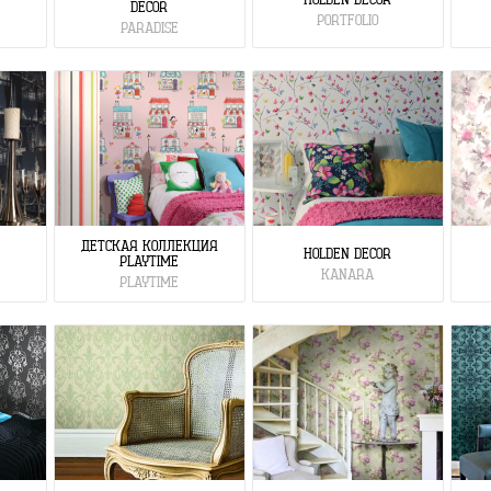
DECOR
PORTFOLIO
PARADISE
ДЕТСКАЯ КОЛЛЕКЦИЯ
HOLDEN DECOR
PLAYTIME
KANARA
PLAYTIME