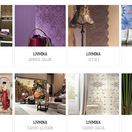
LOYMINA
LOYMINA
AMBER SALON
JETSET
LOYMINA
LOYMINA
ПАННО ILLUSION
ПАННО SIALIA