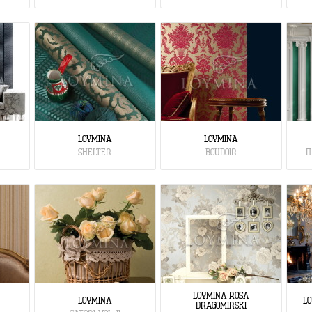
LOYMINA
LOYMINA
SHELTER
BOUDOIR
П
LOYMINA ROSA
LOYMINA
LO
DRAGOMIRSKI