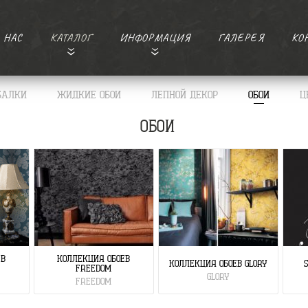
 НАС
КАТАЛОГ
ИНФОРМАЦИЯ
ГАЛЕРЕЯ
КО
БАЛКИ
ЖИДКИЕ ОБОИ
ЛЕПНОЙ ДЕКОР
ОБОИ
Ц
ОБОИ
ЕВ
КОЛЛЕКЦИЯ ОБОЕВ
КОЛЛЕКЦИЯ ОБОЕВ GLORY
FREEDOM
GLORY
FREEDOM