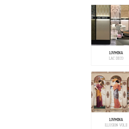
LOYMINA
LAC DECO
LOYMINA
ILLUSION VOL.II