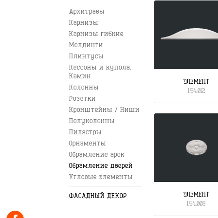
Архитравы
Карнизы
Карнизы гибкие
Молдинги
Плинтусы
Кессоны и купола.
Камин
ЭЛЕМЕНТ
Колонны
1.54.012
Розетки
Кронштейны / Ниши
Полуколонны
Пилястры
Орнаменты
Обрамление арок
Обрамление дверей
Угловые элементы
ЭЛЕМЕНТ
ФАСАДНЫЙ ДЕКОР
1.54.008