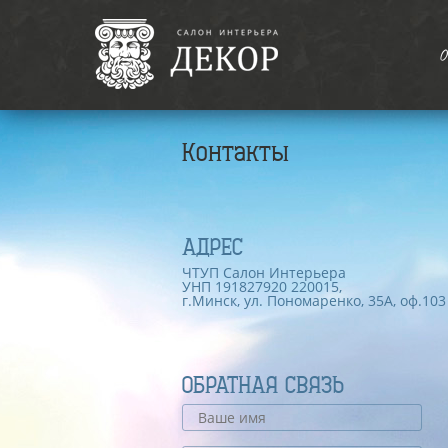
О
Контакты
АДРЕС
ЧТУП Салон Интерьера
УНП 191827920 220015,
г.Минск, ул. Пономаренко, 35А, оф.103
ОБРАТНАЯ СВЯЗЬ