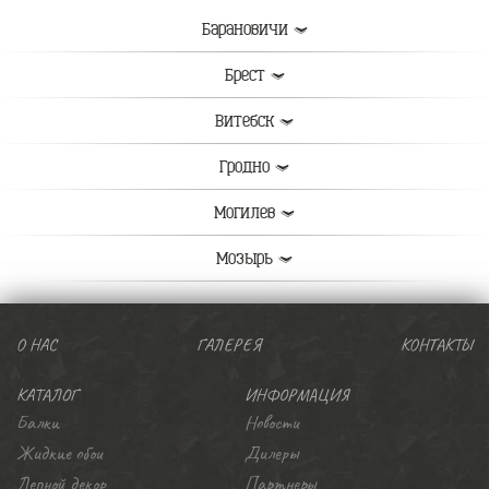
Барановичи
Брест
Витебск
Гродно
Могилев
Мозырь
О НАС
ГАЛЕРЕЯ
КОНТАКТЫ
КАТАЛОГ
ИНФОРМАЦИЯ
Балки
Новости
Жидкие обои
Дилеры
Лепной декор
Партнеры