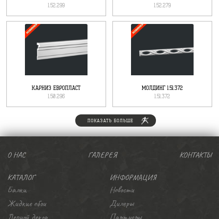
1.52.299
1.52.279
КАРНИЗ ЕВРОПЛАСТ
МОЛДИНГ 1.51.372
1.50.296
1.51.372
ПОКАЗАТЬ БОЛЬШЕ
О НАС
ГАЛЕРЕЯ
КОНТАКТЫ
КАТАЛОГ
ИНФОРМАЦИЯ
Балки
Новости
Жидкие обои
Дилеры
Лепной декор
Партнеры