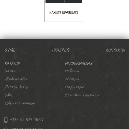
КАРНИЗ ЕВРОПЛАСТ
О НАС
ГАЛЕРЕЯ
КОНТАКТЫ
КАТАЛОГ
ИНФОРМАЦИЯ
Балки
Новости
Жидкие обои
Дилеры
Лепной декор
Партнеры
Обои
Оптовым клиентам
Цветная лепнина
+375 44 575 06 97