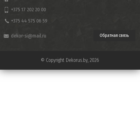
+375 17 202 20 00
+375 44 575 06 59
dekor-si@mail.ru
Обратная связь
© Copyright Dekorus.by, 2026
kubet
kubet
kubet
kubet
kubet
kubet
kubet
kubet
kubet
kubet
kubet
kubet
kubet
kubet
kubet