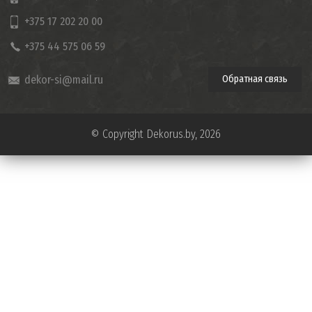
+375 17 202 20 00
+375 44 575 06 59
dekor-si@mail.ru
Обратная связь
© Copyright Dekorus.by, 2026
kubet
kubet
kubet
kubet
kubet
kubet
kubet
kubet
kubet
kubet
kubet
kubet
kubet
kubet
kubet