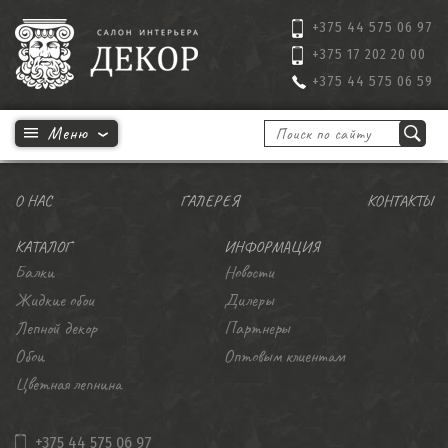
+375 44 575 06 97
+375 17 202 20 00
+375 44 575 06 59
Ничего не найдено
вернуться на главную страницу
О НАС
ГАЛЕРЕЯ
КОНТАКТЫ
КАТАЛОГ
ИНФОРМАЦИЯ
Балки
Новости
Жидкие обои
Дилеры
Лепной декор
Партнеры
Обои
Оптовым клиентам
Цветная лепнина
+375 44 575 06 97