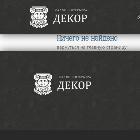
О
Ничего не найдено
вернуться на главную страницу