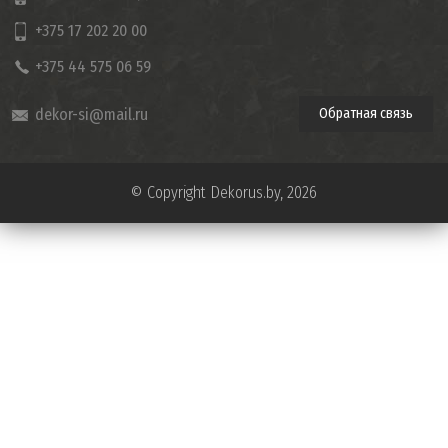
+375 17 202 20 00
+375 44 575 06 59
dekor-si@mail.ru
Обратная связь
© Copyright Dekorus.by, 2026
kubet
kubet
kubet
kubet
kubet
kubet
kubet
kubet
kubet
kubet
kubet
kubet
kubet
kubet
kubet