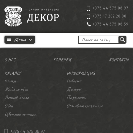
+375 44 575 06 97
+375 17 202 20 00
+375 44 575 06 59
Ничего не найдено
вернуться на главную страницу
О НАС
ГАЛЕРЕЯ
КОНТАКТЫ
КАТАЛОГ
ИНФОРМАЦИЯ
Балки
Новости
Жидкие обои
Дилеры
Лепной декор
Партнеры
Обои
Оптовым клиентам
Цветная лепнина
+375 44 575 06 97