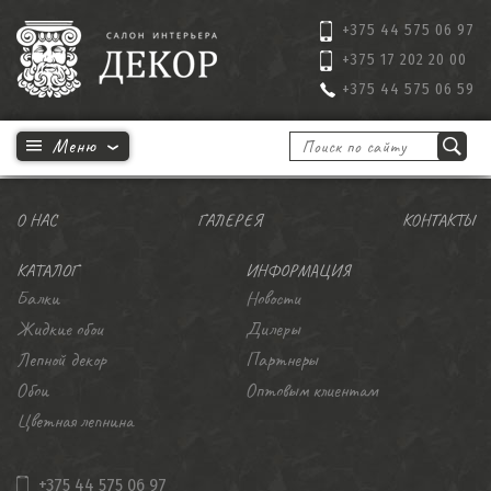
+375 44 575 06 97
+375 17 202 20 00
+375 44 575 06 59
Ничего не найдено
вернуться на главную страницу
О НАС
ГАЛЕРЕЯ
КОНТАКТЫ
КАТАЛОГ
ИНФОРМАЦИЯ
Балки
Новости
Жидкие обои
Дилеры
Лепной декор
Партнеры
Обои
Оптовым клиентам
Цветная лепнина
+375 44 575 06 97