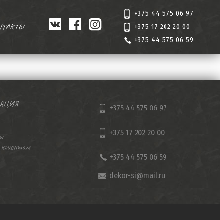
+375 44 575 06 97
НТАКТЫ
+375 17 202 20 00
+375 44 575 06 59
АЦИЯ
+375 44 575 06 97
+375 17 202 20 00
ы
 клиентам
+375 44 575 06 59
dekor-si@mail.ru