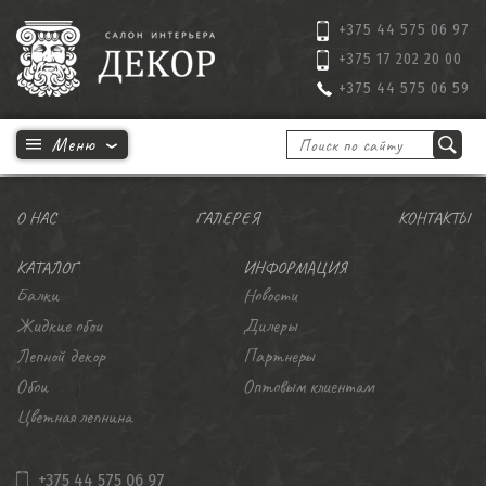
+375 44 575 06 97
+375 17 202 20 00
+375 44 575 06 59
Ничего не найдено
вернуться на главную страницу
О НАС
ГАЛЕРЕЯ
КОНТАКТЫ
КАТАЛОГ
ИНФОРМАЦИЯ
Балки
Новости
Жидкие обои
Дилеры
Лепной декор
Партнеры
Обои
Оптовым клиентам
Цветная лепнина
+375 44 575 06 97