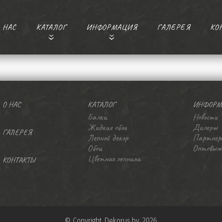
 НАС
КАТАЛОГ
ИНФОРМАЦИЯ
ГАЛЕРЕЯ
КО
О НАС
КАТАЛОГ
ИНФОРМ
Балки
Новости
Жидкие обои
Дилеры
ГАЛЕРЕЯ
Лепной декор
Партнер
Обои
Оптовым
Цветная лепнина
КОНТАКТЫ
© Copyright Dekorus.by, 2026