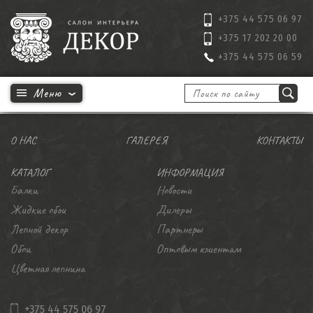
+375 44 575 06 97
+375 17 202 20 00
+375 44 575 06 59
Ничего не найдено
вернуться на главную страницу
О НАС
ГАЛЕРЕЯ
КОНТАКТЫ
КАТАЛОГ
ИНФОРМАЦИЯ
Балки
Новости
Жидкие обои
Дилеры
Лепной декор
Партнеры
Обои
Оптовым клиентам
Цветная лепнина
+375 44 575 06 97