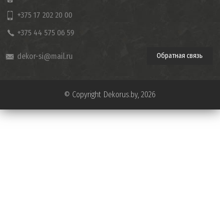
+375 17 202 20 00
+375 44 575 06 59
dekor-si@mail.ru
Обратная связь
© Copyright Dekorus.by, 2026
kubet
kubet
kubet
kubet
kubet
kubet
kubet
kubet
kubet
kubet
kubet
kubet
kubet
kubet
kubet