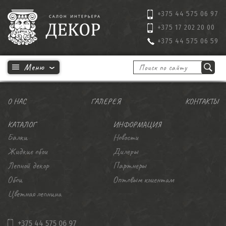
+375 44 575 06 97
+375 17 202 20 00
+375 44 575 06 59
Ничего не найдено
вернуться на главную страницу
О НАС
ГАЛЕРЕЯ
КОНТАКТЫ
КАТАЛОГ
ИНФОРМАЦИЯ
Балки
Новости
Жидкие обои
Дилеры
Лепной декор
Партнеры
Обои
Оптовым клиентам
Цветная лепнина
+375 44 575 06 97