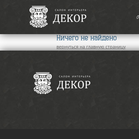
О
Ничего не найдено
вернуться на главную страницу