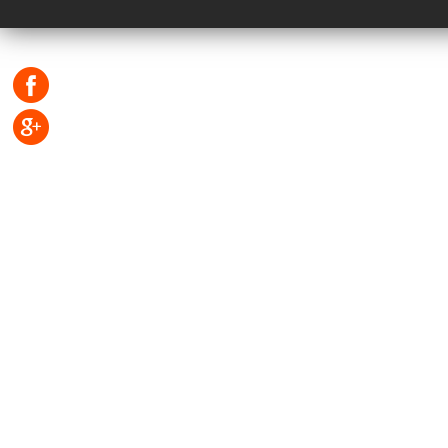
kubet
kubet
kubet
kubet
kubet
kubet
kubet
kubet
kubet
kubet
kubet
kubet
kubet
kubet
kubet
kubet
kubet
kubet
kubet
kubet