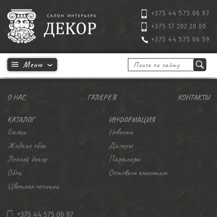
+375 44 575 06 97
+375 17 202 20 00
+375 44 575 06 59
Ничего не найдено
вернуться на главную страницу
О НАС
ГАЛЕРЕЯ
КОНТАКТЫ
КАТАЛОГ
ИНФОРМАЦИЯ
Балки
Новости
Жидкие обои
Дилеры
Лепной декор
Партнеры
Обои
Оптовым клиентам
Цветная лепнина
+375 44 575 06 97