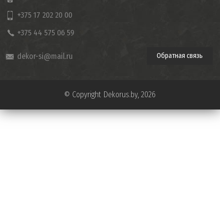
+375 17 202 20 00
+375 44 575 06 59
dekor-si@mail.ru
Обратная связь
© Copyright Dekorus.by, 2026
kubet
kubet
kubet
kubet
kubet
kubet
kubet
kubet
kubet
kubet
kubet
kubet
kubet
kubet
kubet