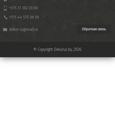
+375 17 202 20 00
+375 44 575 06 59
dekor-si@mail.ru
Обратная связь
© Copyright Dekorus.by, 2026
kubet
kubet
kubet
kubet
kubet
kubet
kubet
kubet
kubet
kubet
kubet
kubet
kubet
kubet
kubet