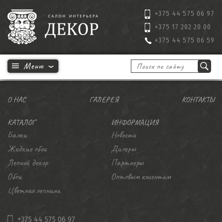
+375 44 575 06 97
+375 17 202 20 00
+375 44 575 06 59
Ничего не найдено
вернуться на главную страницу
О НАС
ГАЛЕРЕЯ
КОНТАКТЫ
КАТАЛОГ
ИНФОРМАЦИЯ
Балки
Новости
Жидкие обои
Дилеры
Лепной декор
Партнеры
Обои
Оптовым клиентам
Цветная лепнина
+375 44 575 06 97