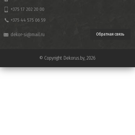
+375 17 202 20 00
+375 44 575 06 59
dekor-si@mail.ru
Обратная связь
© Copyright Dekorus.by, 2026
kubet
kubet
kubet
kubet
kubet
kubet
kubet
kubet
kubet
kubet
kubet
kubet
kubet
kubet
kubet