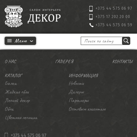
+375 44 575 06 97
+375 17 202 20 00
+375 44 575 06 59
Ничего не найдено
вернуться на главную страницу
О НАС
ГАЛЕРЕЯ
КОНТАКТЫ
КАТАЛОГ
ИНФОРМАЦИЯ
Балки
Новости
Жидкие обои
Дилеры
Лепной декор
Партнеры
Обои
Оптовым клиентам
Цветная лепнина
+375 44 575 06 97