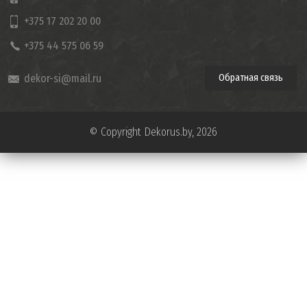
+375 17 202 20 00
+375 44 575 06 59
dekor-si@mail.ru
Обратная связь
© Copyright Dekorus.by, 2026
kubet
kubet
kubet
kubet
kubet
kubet
kubet
kubet
kubet
kubet
kubet
kubet
kubet
kubet
kubet